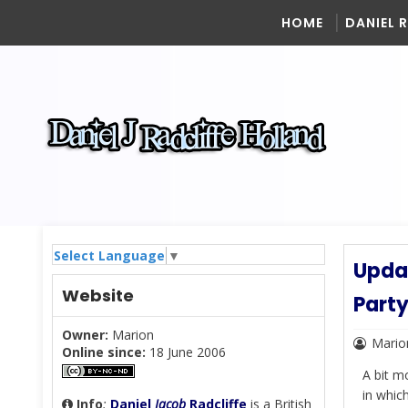
HOME
DANIEL 
Select Language
▼
Updat
Website
Part
Owner:
Marion
Mario
Online since:
18 June 2006
A bit m
in whic
Info
:
Daniel
Jacob
Radcliffe
is a British