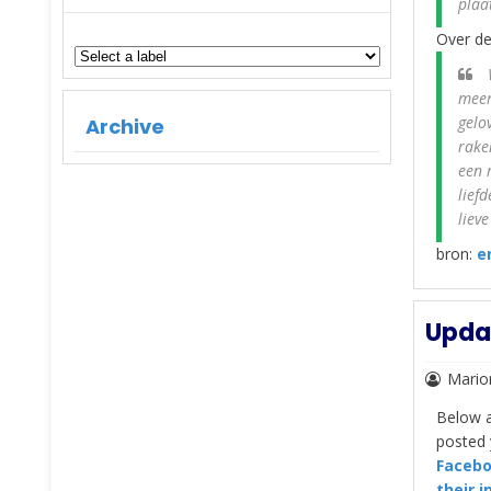
plaa
Over de
W
meer
gelo
Archive
rake
een 
lief
liev
bron:
e
Updat
Mario
Below a
posted 
Faceb
their i