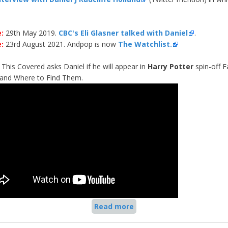
:
29th May 2019.
CBC's Eli Glasner talked with Daniel
.
:
23rd August 2021. Andpop is now
The Watchlist.
This Covered asks Daniel if he will appear in
Harry Potter
spin-off F
and Where to Find Them.
Read more