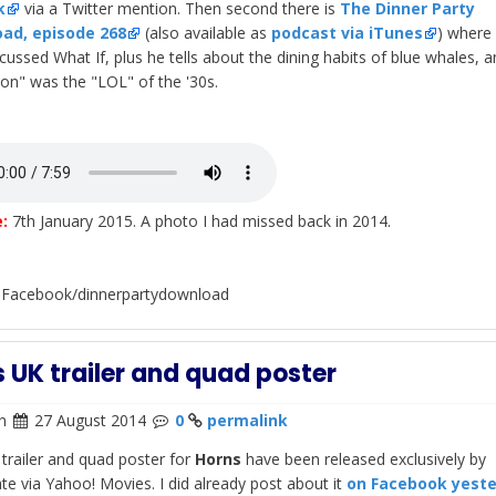
k
via a Twitter mention. Then second there is
The Dinner Party
ad, episode 268
(also available as
podcast via iTunes
) where
scussed What If, plus he tells about the dining habits of blue whales, 
sion" was the "LOL" of the '30s.
:
7th January 2015. A photo I had missed back in 2014.
 Facebook/dinnerpartydownload
 UK trailer and quad poster
n
27 August 2014
0
permalink
trailer and quad poster for
Horns
have been released exclusively by
te via Yahoo! Movies. I did already post about it
on Facebook yest