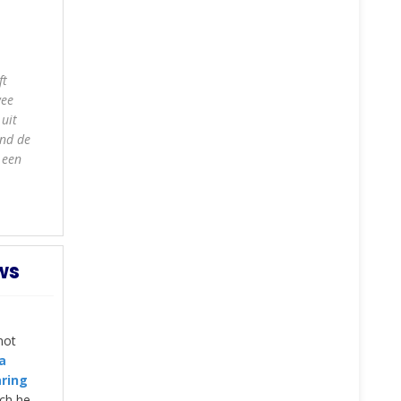
ft
wee
uit
end
de
 een
ws
not
a
ring
ich he