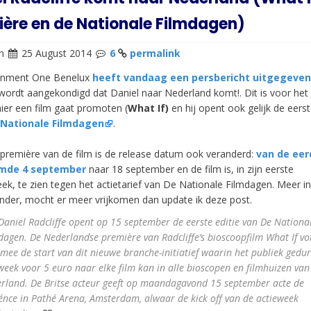
ère en de Nationale Filmdagen)
n
25 August 2014
6
permalink
ainment One Benelux
heeft vandaag een persbericht uitgegeven
wordt aangekondigd dat Daniel naar Nederland komt!. Dit is voor het 
 hier een film gaat promoten (
What If)
en hij opent ook gelijk de eerst
 Nationale Filmdagen
.
première van de film is de release datum ook veranderd:
van de eer
mde 4 september
naar 18 september en de film is, in zijn eerste
ek, te zien tegen het actietarief van De Nationale Filmdagen. Meer in
onder, mocht er meer vrijkomen dan update ik deze post.
aniel Radcliffe opent op 15 september de eerste editie van De Nationa
dagen. De Nederlandse première van Radcliffe’s bioscoopfilm What If v
mee de start van dit nieuwe branche-initiatief waarin het publiek gedu
week voor 5 euro naar elke film kan in alle bioscopen en filmhuizen van
rland. De Britse acteur geeft op maandagavond 15 september acte de
énce in Pathé Arena, Amsterdam, alwaar de kick off van de actieweek