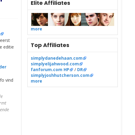
Elite Affiliates
more
eerst
Top Affiliates
e editie
simplydanedehaan.com
simplyelijahwood.com
der
fanforum.com HP
/
DR
simplyjoshhutcherson.com
fo vind
more
le
ormt
rende