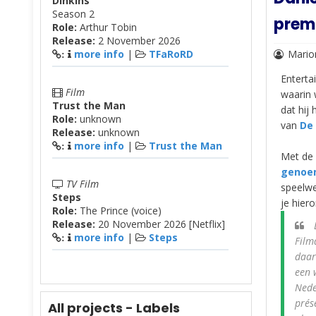
Dinkins
Season 2
premi
Role:
Arthur Tobin
Release:
2 November 2026
more info
|
TFaRoRD
Mario
:
Entert
Film
waarin 
Trust the Man
dat hij
Role:
unknown
van
De
Release:
unknown
more info
|
Trust the Man
:
Met de 
genoe
TV Film
speelwe
Steps
je hier
Role:
The Prince (voice)
Release:
20 November 2026 [Netflix]
D
more info
|
Steps
:
Film
daar
een 
Nede
prés
All projects - Labels