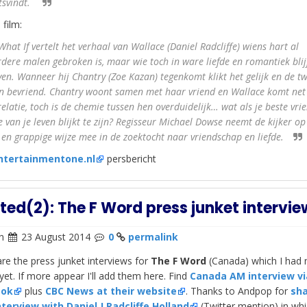
tsvindt.
 film:
hat If vertelt het verhaal van Wallace (Daniel Radcliffe) wiens hart al
dere malen gebroken is, maar wie toch in ware liefde en romantiek blij
ven. Wanneer hij Chantry (Zoe Kazan) tegenkomt klikt het gelijk en de t
n bevriend. Chantry woont samen met haar vriend en Wallace komt net 
relatie, toch is de chemie tussen hen overduidelijk… wat als je beste vri
de van je leven blijkt te zijn? Regisseur Michael Dowse neemt de kijker op
e en grappige wijze mee in de zoektocht naar vriendschap en liefde.
ntertainmentone.nl
persbericht
ed(2): The F Word press junket intervie
n
23 August 2014
0
permalink
re the press junket interviews for
The F Word
(Canada) which I had 
yet. If more appear I'll add them here. Find
Canada AM interview vi
ook
plus
CBC News at their website
. Thanks to Andpop for
sha
nterview with Daniel J Radcliffe Holland
(Twitter mention) in wh