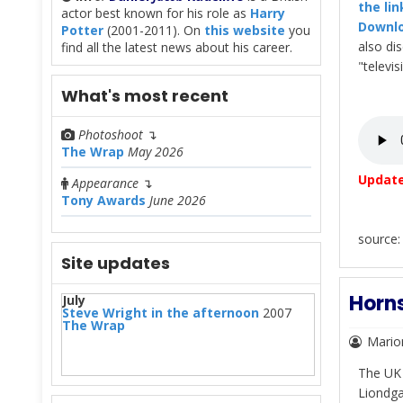
the lin
actor best known for his role as
Harry
Downlo
Potter
(2001-2011). On
this website
you
also di
find all the latest news about his career.
"televi
What's most recent
Photoshoot
↴
The Wrap
May 2026
Update
Appearance
↴
Tony Awards
June 2026
source:
Site updates
Horns
July
Steve Wright in the afternoon
2007
The Wrap
Mario
The UK 
Liondga