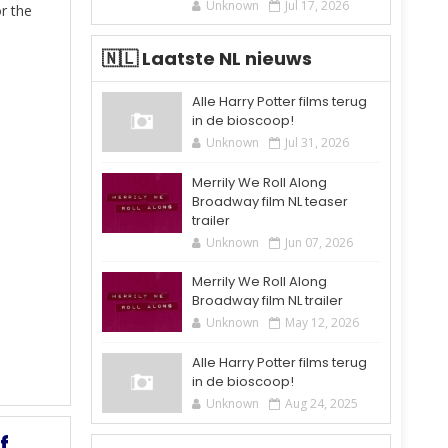
Unknown
Jul 17, 2026
or the
🇳🇱 Laatste NL nieuws
Alle Harry Potter films terug
in de bioscoop!
Unknown
Jul 31, 2026
Merrily We Roll Along
Broadway film NL teaser
trailer
Unknown
Jun 07, 2026
Merrily We Roll Along
Broadway film NL trailer
Unknown
May 12, 2026
Alle Harry Potter films terug
in de bioscoop!
Unknown
Aug 24, 2025
f