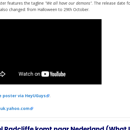
ter features the tagline
"We all have our demons"
. The release date f
also changed: from Halloween to 29th October.
e poster via HeyUGuys
.
:
uk.yahoo.com
l Radcliffe komt naar Nederland (What I