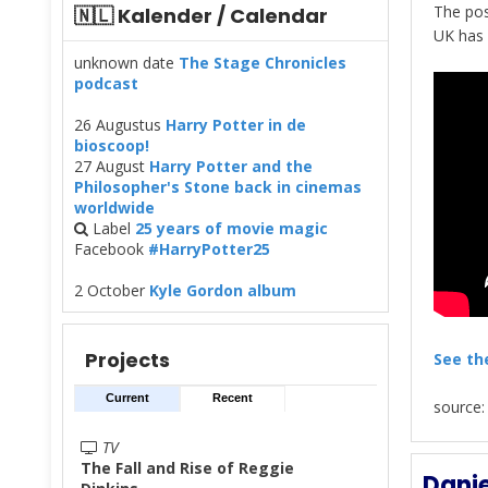
The pos
🇳🇱 Kalender / Calendar
UK has 
unknown date
The Stage Chronicles
podcast
26 Augustus
Harry Potter in de
bioscoop!
27 August
Harry Potter and the
Philosopher's Stone back in cinemas
worldwide
Label
25 years of movie magic
Facebook
#HarryPotter25
2 October
Kyle Gordon album
Projects
See th
Current
Recent
source
TV
The Fall and Rise of Reggie
Danie