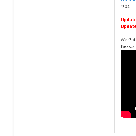
raps.
Update
Update
We Got 
Beasts 