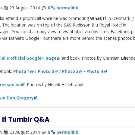
n
23 August 2014
0
permalink
did attend a photocall while he was promoting
What If
in Denmark (1
. The location was
on top of the SAS Radisson Blu Royal Hotel in
gen. You could already view a few photos via this site's Facebook p
 via Daniel's Google+ but there are more behind the scenes photos 
iel's official Google+ page
and bt.dk. Photos by Christian Lilienda
cebook:
Photo 1
/
Photo 2
/
Photo 3
/
Photo 4
ressen.se
. Photos by Henrik Hildebrandt.
via Dan Gregory
 If Tumblr Q&A
n
23 August 2014
0
permalink