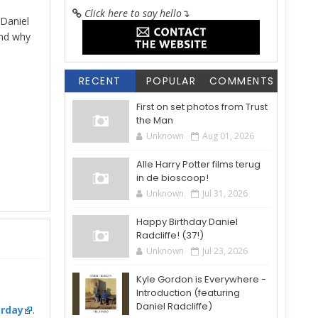
Click here to say hello
↴
 Daniel
and why
RECENT
POPULAR
COMMENTS
First on set photos from Trust
the Man
Unknown
Aug 01, 2026
Alle Harry Potter films terug
in de bioscoop!
Unknown
Jul 31, 2026
Happy Birthday Daniel
Radcliffe! (37!)
Unknown
Jul 23, 2026
Kyle Gordon is Everywhere -
Introduction (featuring
Daniel Radcliffe)
erday
.